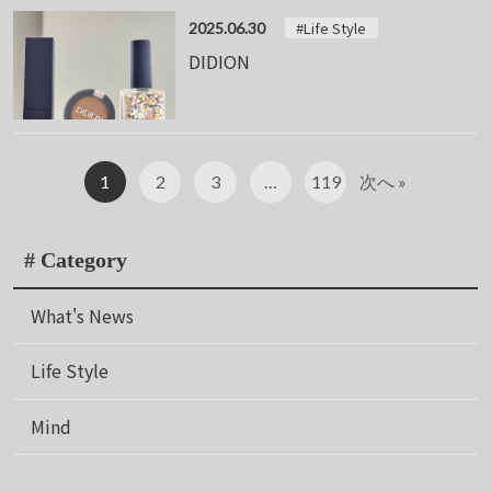
#Life Style
2025.06.30
DIDION
1
2
3
…
119
次へ »
# Category
What's News
Life Style
Mind