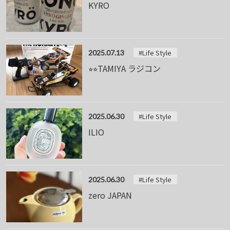
KYRO
#Life Style
2025.07.13
⭐︎⭐︎TAMIYA ラジコン
#Life Style
2025.06.30
ILIO
#Life Style
2025.06.30
zero JAPAN