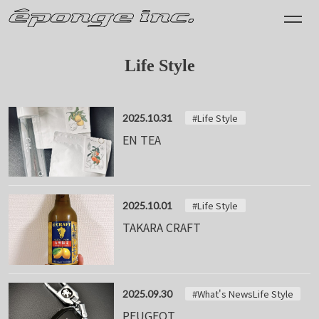
Life Style
#Life Style
2025.10.31
EN TEA
#Life Style
2025.10.01
TAKARA CRAFT
#What's NewsLife Style
2025.09.30
PEUGEOT