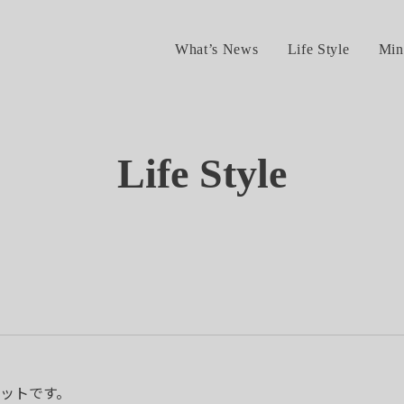
What’s News
Life Style
Min
Life Style
ットです。