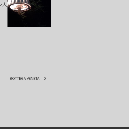
ン大
BOTTEGA VENETA