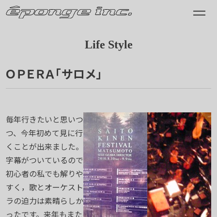
Life Style
ＯＰＥＲＡ「サロメ」
2010.08.31
毎年行きたいと思いつ
つ、今年初めて見に行
くことが出来ました。
字幕がついているので
初心者の私でも解りや
すく，歌とオーケスト
ラの迫力は素晴らしか
ったです。来年もまた