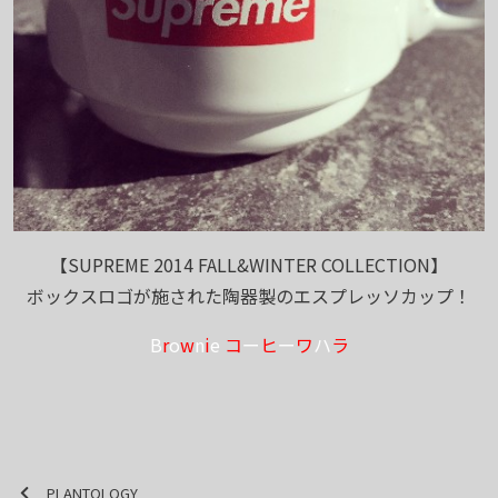
【SUPREME 2014 FALL&WINTER COLLECTION】
ボックスロゴが施された陶器製のエスプレッソカップ！
B
r
o
w
n
i
e
コ
ー
ヒ
ー
ワ
ハ
ラ
PLANTOLOGY