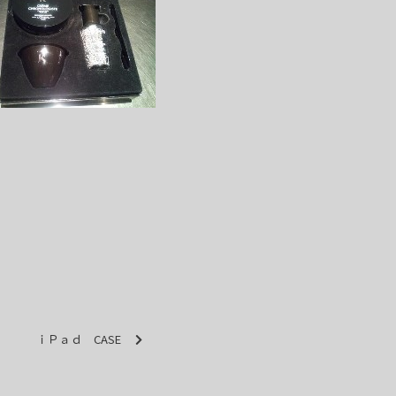
ｉＰａｄ CASE