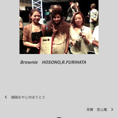
Brownie HOSONO,R.FURIHATA
頑固おやじのほうとう
茶房 至心庵