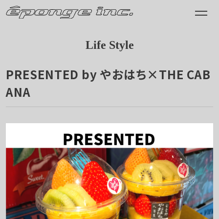
Life Style
PRESENTED by やおはち×THE CAB
ANA
2023.04.28