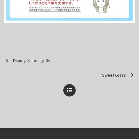
Disney × Loungefly
Sweet Grass