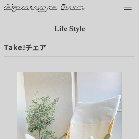
Life Style
Take!チェア
2021.07.28