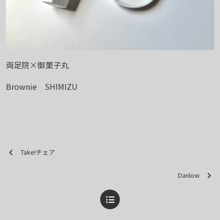
両足院×御菓子丸
Brownie SHIMIZU
Take!チェア
Danlow