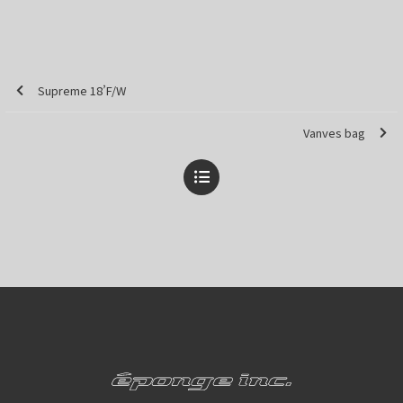
Supreme 18’F/W
Vanves bag