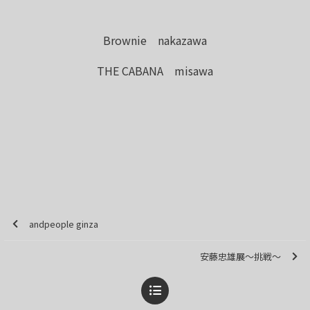
Brownie nakazawa
THE CABANA misawa
andpeople ginza
安藤忠雄展～挑戦～