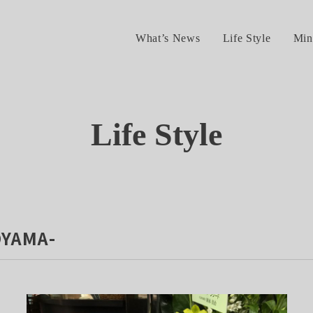
What’s News
Life Style
Min
Life Style
YAMA-