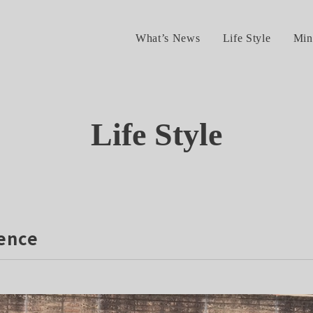
What’s News
Life Style
Min
Life Style
ence