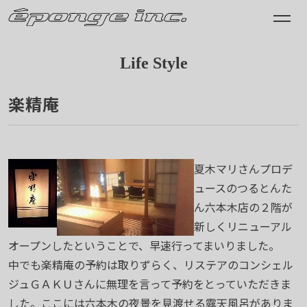
Life Style
楽精庵
2010.03.18
夏木マリさんプロデ
ュースのつるとんた
ん六本木店の２階が
新しくリニューアル
オープンしたということで、早速行ってまいりました。
中でも楽精庵の予約は取りずらく、リステアのコンシェル
ジュＧＡＫＵさんに無理を言って予約をとっていただきま
した。ここには六本木の夜景を見渡せる露天風呂がありま