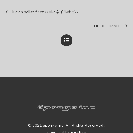
lucien pellat-finet × ukaネイルオイル
LIP OF CHANEL
© 2021 eponge inc. All Rights Reserved.
powered by e-office