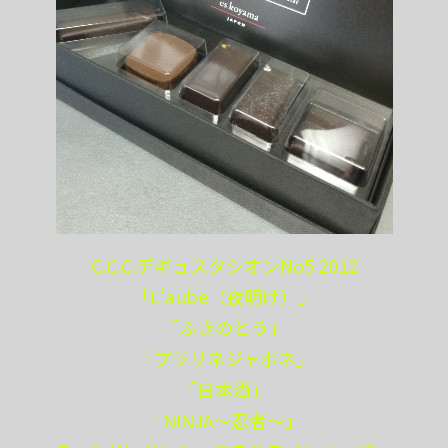
C.C.C.デギュスタシオンNo5 2012
「L’aube（夜明け）」
「ふきのとう」
「プラリネジャポネ」
「日本酒」
「NINJA〜忍者〜」