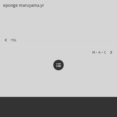
eponge maruyama.yr
YSL
M・A・C