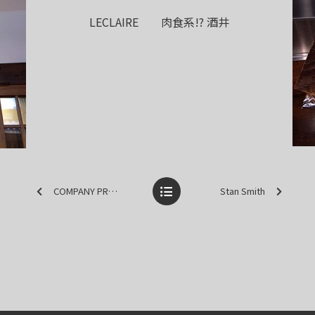
LECLAIRE 肉食系!? 酒井
COMPANY PROFILE 2014
Stan Smith