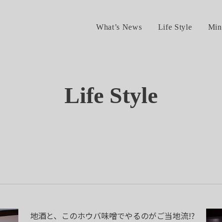
What’s News
Life Style
Min
Life Style
地酒と、このホウバ味噌でやるのがご当地流!?