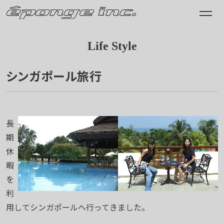
Life Style
シンガポール旅行
2007.12.13
長
期
休
暇
を
利
用してシンガポールへ行ってきました。