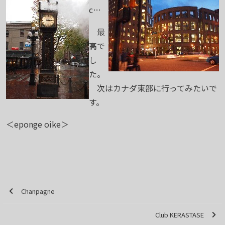
c…
最
高で
し
た。
次はカナダ東部に行ってみたいで
す。
＜eponge oike＞
Chanpagne
Club KERASTASE