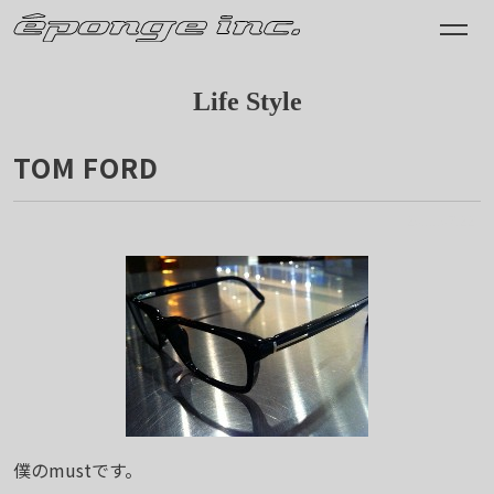
Life Style
TOM FORD
2011.07.22
僕のmustです。