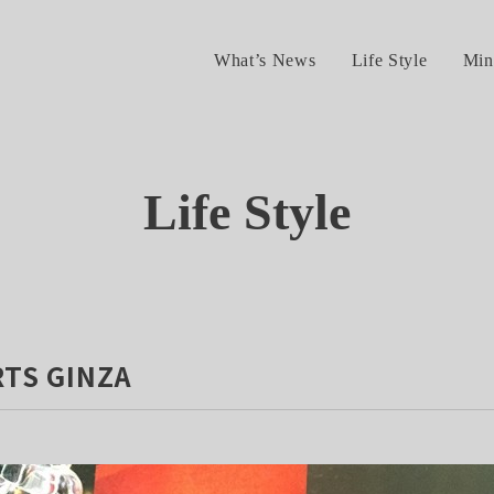
What’s News
Life Style
Min
Life Style
TS GINZA