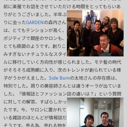
前に楽屋でお話をさせていただける時間をとってもらいあ
りがとうございました。
半年ぶ
りに会った
GARDEN
の森内さん
は、とてもテンションが高く、
ポジティブで銀座のサロンも、
とても順調のようです。創りこ
みすぎないナチュラルなスタイ
ルに移行していく方向性が感じられました。モテ髪の時代
がそろそろ成熟期に入り、次のトレンドが創られている様
子がうかがえました。
Side Burn
の太地さんの存在感は、
特別でした。周りの美容師さんとは違うオーラが出ていま
した。「情報誌とファッション誌の違いは？」と
いう質問
に対しての解答、すばらしかっ
たです。今、サロンに置かれて
いる雑誌のほとんどが情報誌だ
そうです。売る為、売れる物を