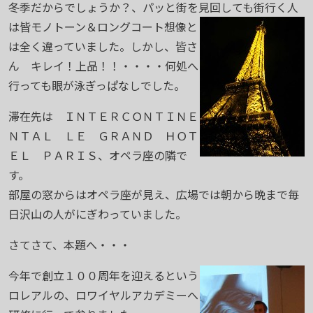
冬季だからでしょうか？、パッと街を見回しても
街行く人
は皆モノトーン＆ロングコート想像と
は全く違っていました。しかし、皆さ
ん キレイ！上品！！・・・・何処へ
行っても眼が泳ぎっぱなしでした。
滞在先は ＩＮＴＥＲＣＯＮＴＩＮＥ
ＮＴＡＬ ＬＥ ＧＲＡＮＤ ＨＯＴ
ＥＬ ＰＡＲＩＳ、オペラ座の隣で
す。
部屋の窓からはオペラ座が見え、広場では朝から晩まで毎
日沢山の人がにぎわっていました。
さてさて、本題へ・・・
今年で創立１００周年を迎えるという
ロレアルの、ロワイヤルアカデミーへ