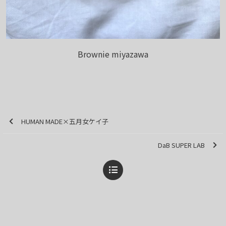
Brownie miyazawa
HUMAN MADE×五月女ケイ子
DaB SUPER LAB