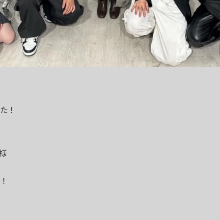
た！
様
！