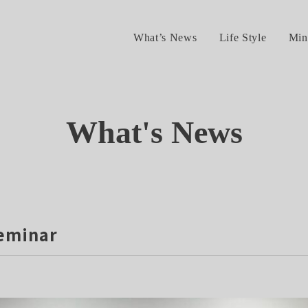
What’s News
Life Style
Min
What's News
seminar