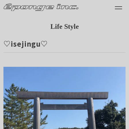
Life Style
♡isejingu♡
2019.03.24