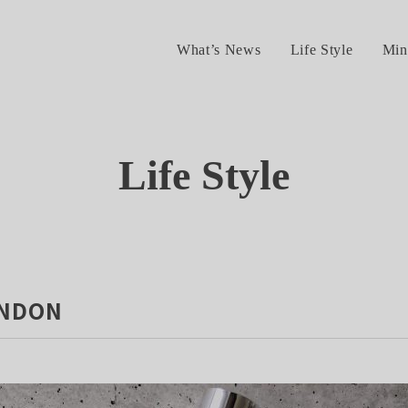
What’s News
Life Style
Min
Life Style
ONDON