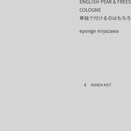
ENGLISH PEAR & FREES
COLOGNE
単独で付けるのはもちろ
eponge miyazawa
KENDA KIST